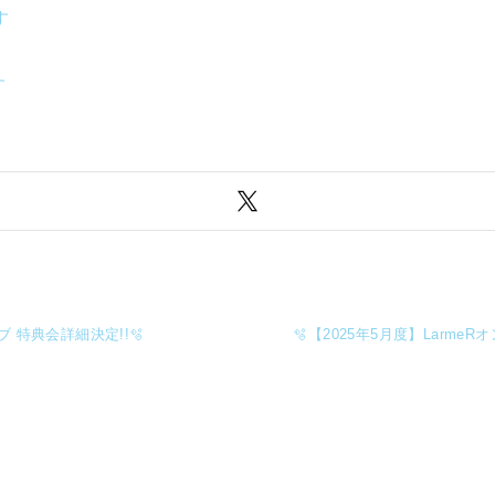
す
す
 特典会詳細決定!!🫧
🫧【2025年5月度】Larm