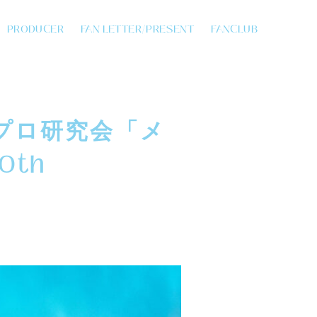
PRODUCER
FAN LETTER/PRESENT
FANCLUB
ハロプロ研究会「メ
0th