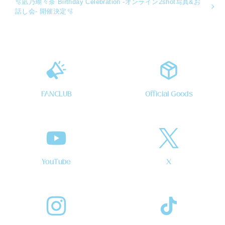
🫧凪乃瑚々奈 Birthday Celebration -オンライン2shot写真&お
話し会- 開催決定🫧
FANCLUB
Official Goods
YouTube
X