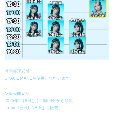
🫧開催形式🫧
SPACE MAKEを使用して行います。
🫧販売開始🫧
2025年9月8日(月)21時00分から順次
LarmeR公式LINE上より販売。