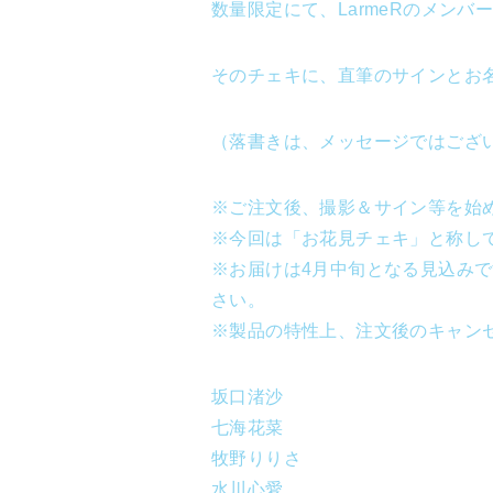
数量限定にて、LarmeRのメン
そのチェキに、直筆のサインとお
（落書きは、メッセージではござ
※ご注文後、撮影＆サイン等を始
※今回は「お花見チェキ」と称し
※お届けは4月中旬となる見込み
さい。
※製品の特性上、注文後のキャン
坂口渚沙
七海花菜
牧野りりさ
水川心愛