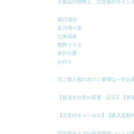
※製品の特性上、注文後のキャン
坂口渚沙
凪乃瑚々奈
七海花菜
牧野りりさ
水川心愛
みのり
①ご購入後の次のご要望は一切お
【発送先住所の変更・訂正】【希
【注文のキャンセル】【購入点数
②住所未入力や住所間違いにより