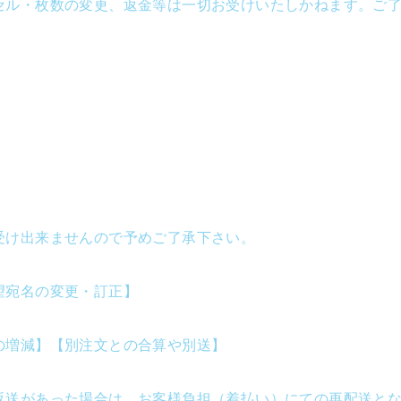
セル・枚数の変更、返金等は一切お受けいたしかねます。ご
受け出来ませんので予めご了承下さい。
望宛名の変更・訂正】
の増減】【別注文との合算や別送】
返送があった場合は、お客様負担（着払い）にての再配送と