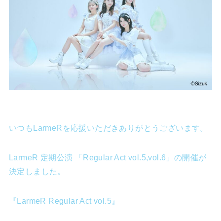
いつもLarmeRを応援いただきありがとうございます。
LarmeR 定期公演 「Regular Act vol.5,vol.6」の開催が
決定しました。
『LarmeR Regular Act vol.5』